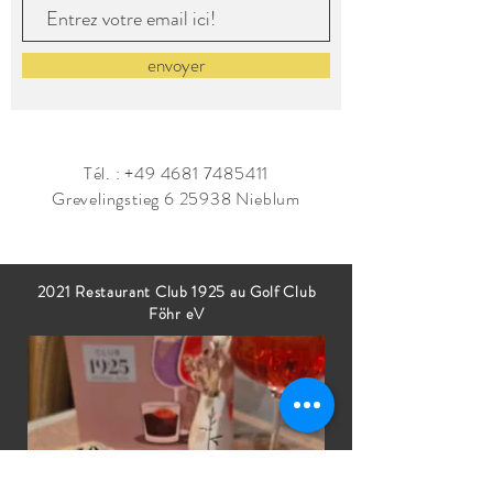
envoyer
Tél. :
+49 4681 7485411
Grevelingstieg 6 25938 Nieblum
2021 Restaurant Club 1925 au Golf Club
Föhr eV